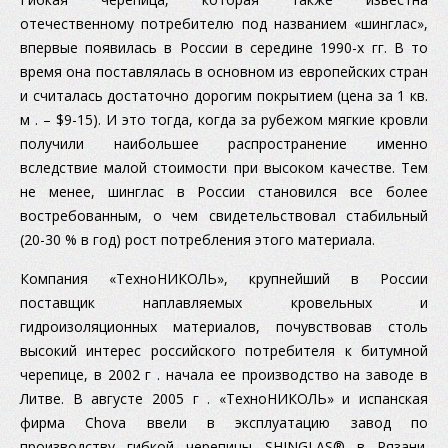
отечественному потребителю под названием «шинглас»,
впервые появилась в России в середине 1990-х гг. В то
время она поставлялась в основном из европейских стран
и считалась достаточно дорогим покрытием (цена за 1 кв.
м . – $9-15). И это тогда, когда за рубежом мягкие кровли
получили наибольшее распространение именно
вследствие малой стоимости при высоком качестве. Тем
не менее, шинглас в России становился все более
востребованным, о чем свидетельствовал стабильный
(20-30 % в год) рост потребления этого материала.
Компания «ТехноНИКОЛЬ», крупнейший в России
поставщик наплавляемых кровельных и
гидроизоляционных материалов, почувствовав столь
высокий интерес российского потребителя к битумной
черепице, в 2002 г . начала ее производство на заводе в
Литве. В августе 2005 г . «ТехноНИКОЛЬ» и испанская
фирма Chova ввели в эксплуатацию завод по
производству гибкой черепицы SHINGLAS® в Рязани.