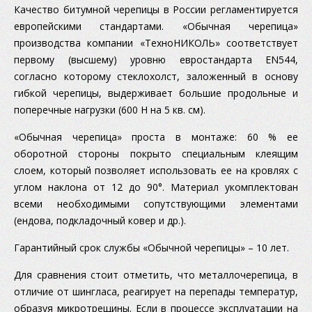
Качество битумной черепицы в России регламентируется
европейскими стандартами. «Обычная черепица»
производства компании «ТехноНИКОЛЬ» соответствует
первому (высшему) уровню евростандарта EN544,
согласно которому стеклохолст, заложенный в основу
гибкой черепицы, выдерживает большие продольные и
поперечные нагрузки (600 Н на 5 кв. см).
«Обычная черепица» проста в монтаже: 60 % ее
оборотной стороны покрыто специальным клеящим
слоем, который позволяет использовать ее на кровлях с
углом наклона от 12 до 90°. Материал укомплектован
всеми необходимыми сопутствующими элементами
(ендова, подкладочный ковер и др.).
Гарантийный срок службы «Обычной черепицы» – 10 лет.
Для сравнения стоит отметить, что металлочерепица, в
отличие от шингласа, реагирует на перепады температур,
образуя микротрещины. Если в процессе эксплуатации на