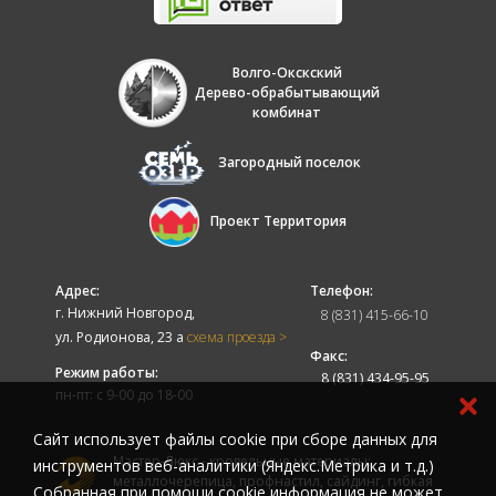
Волго-Окскский
Дерево-обрабытывающий
комбинат
Загородный поселок
Проект Территория
Адрес:
Телефон:
г. Нижний Новгород,
8 (831) 415-66-10
ул. Родионова, 23 а
схема проезда >
Факс:
Режим работы:
8 (831) 434-95-95
пн-пт: с 9-00 до 18-00
Cайт использует файлы cookie при сборе данных для
Мастер-Люкс - кровельные материалы:
инструментов веб-аналитики (Яндекс.Метрика и т.д.)
металлочерепица, профнастил, сайдинг, гибкая
Собранная при помощи cookie информация не может