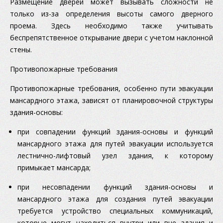
Размещение дверей может вызывать сложности не
только из-за определения высоты самого дверного
проема. Здесь необходимо также учитывать
беспрепятственное открывание двери с учетом наклонной
стены.
Противопожарные требования
Противопожарные требования, особенно пути эвакуации
мансардного этажа, зависят от планировочной структуры
здания-основы:
при совпадении функций здания-основы и функций
мансардного этажа для путей эвакуации используется
лестнично-лифтовый узел здания, к которому
примыкает мансарда;
при несовпадении функций здания-основы и
мансардного этажа для создания путей эвакуации
требуется устройство специальных коммуникаций,
которые могут находиться внутри или вне здания и