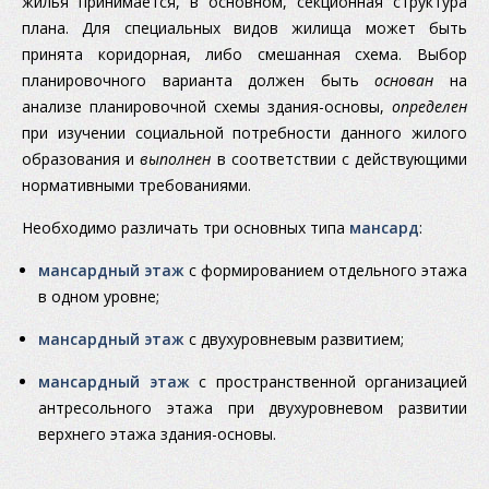
жилья принимается, в основном, секционная структура
плана. Для специальных видов жилища может быть
принята коридорная, либо смешанная схема. Выбор
планировочного варианта должен быть
основан
на
анализе планировочной схемы здания-основы,
определен
при изучении социальной потребности данного жилого
образования и
выполнен
в соответствии с действующими
нормативными требованиями.
Необходимо различать три основных типа
мансард
:
мансардный этаж
с формированием отдельного этажа
в одном уровне;
мансардный этаж
с двухуровневым развитием;
мансардный этаж
с пространственной организацией
антресольного этажа при двухуровневом развитии
верхнего этажа здания-основы.