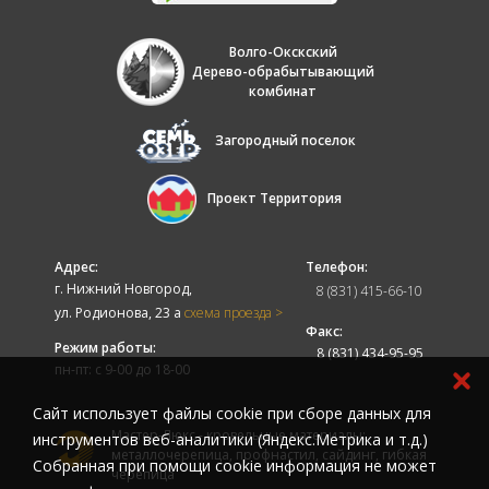
Волго-Окскский
Дерево-обрабытывающий
комбинат
Загородный поселок
Проект Территория
Адрес:
Телефон:
г. Нижний Новгород,
8 (831) 415-66-10
ул. Родионова, 23 а
схема проезда >
Факс:
Режим работы:
8 (831) 434-95-95
пн-пт: с 9-00 до 18-00
Cайт использует файлы cookie при сборе данных для
Мастер-Люкс - кровельные материалы:
инструментов веб-аналитики (Яндекс.Метрика и т.д.)
металлочерепица, профнастил, сайдинг, гибкая
Собранная при помощи cookie информация не может
черепица