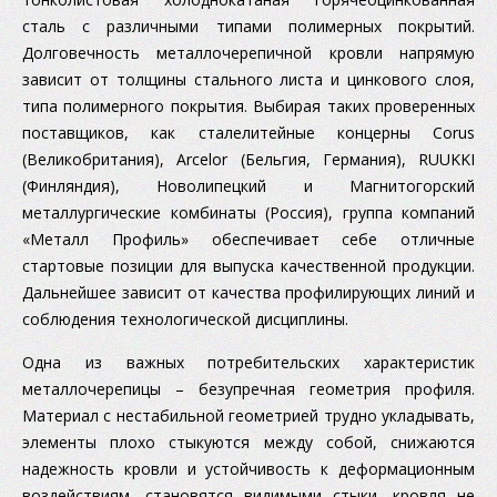
сталь с различными типами полимерных покрытий.
Долговечность металлочерепичной кровли напрямую
зависит от толщины стального листа и цинкового слоя,
типа полимерного покрытия. Выбирая таких проверенных
поставщиков, как сталелитейные концерны Corus
(Великобритания), Arcelor (Бельгия, Германия), RUUKKI
(Финляндия), Новолипецкий и Магнитогорский
металлургические комбинаты (Россия), группа компаний
«Металл Профиль» обеспечивает себе отличные
стартовые позиции для выпуска качественной продукции.
Дальнейшее зависит от качества профилирующих линий и
соблюдения технологической дисциплины.
Одна из важных потребительских характеристик
металлочерепицы – безупречная геометрия профиля.
Материал с нестабильной геометрией трудно укладывать,
элементы плохо стыкуются между собой, снижаются
надежность кровли и устойчивость к деформационным
воздействиям, становятся видимыми стыки, кровля не