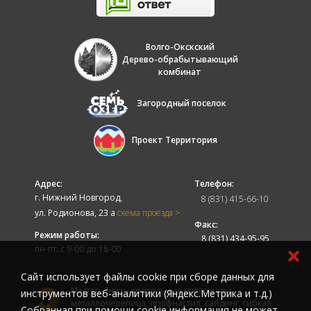
Волго-Окскский
Дерево-обрабытывающий
комбинат
Загородный поселок
Проект Территория
Адрес:
Телефон:
г. Нижний Новгород,
8 (831) 415-66-10
ул. Родионова, 23 а
схема проезда >
Факс:
Режим работы:
8 (831) 434-95-95
пн-пт: с 9-00 до 18-00
Cайт использует файлы cookie при сборе данных для
Мастер-Люкс - кровельные материалы:
инструментов веб-аналитики (Яндекс.Метрика и т.д.)
металлочерепица, профнастил, сайдинг, гибкая
Собранная при помощи cookie информация не может