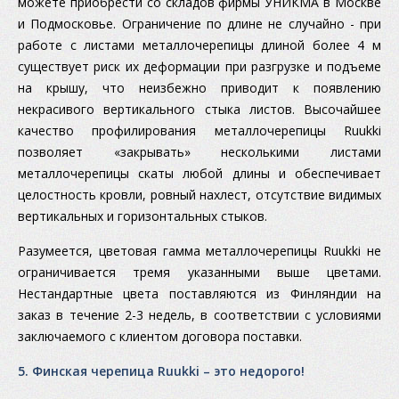
можете приобрести со складов фирмы УНИКМА в Москве
и Подмосковье. Ограничение по длине не случайно - при
работе с листами металлочерепицы длиной более 4 м
существует риск их деформации при разгрузке и подъеме
на крышу, что неизбежно приводит к появлению
некрасивого вертикального стыка листов. Высочайшее
качество профилирования металлочерепицы Ruukki
позволяет «закрывать» несколькими листами
металлочерепицы скаты любой длины и обеспечивает
целостность кровли, ровный нахлест, отсутствие видимых
вертикальных и горизонтальных стыков.
Разумеется, цветовая гамма металлочерепицы Ruukki не
ограничивается тремя указанными выше цветами.
Нестандартные цвета поставляются из Финляндии на
заказ в течение 2-3 недель, в соответствии с условиями
заключаемого с клиентом договора поставки.
5. Финская черепица Ruukki – это недорого!