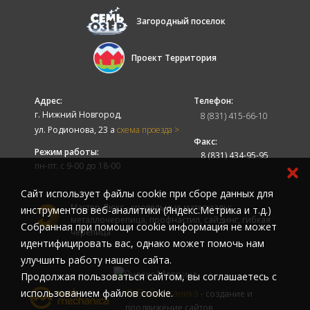
Загородный поселок
Проект Территория
Адрес:
Телефон:
г. Нижний Новгород,
8 (831) 415-66-10
ул. Родионова, 23 а
схема проезда >
Факс:
Режим работы:
8 (831) 434-95-95
пн-пт: с 9-00 до 18-00
Cайт использует файлы cookie при сборе данных для
Мастер-Люкс - кровельные материалы:
инструментов веб-аналитики (Яндекс.Метрика и т.д.)
металлочерепица, профнастил, сайдинг, гибкая
Собранная при помощи cookie информация не может
черепица
идентифицировать вас, однако может помочь нам
улучшить работу нашего сайта.
Продолжая пользоваться сайтом, вы соглашаетесь с
использованием файлов cookie.
© Вебмеханика
- создание и
продвижение сайтов