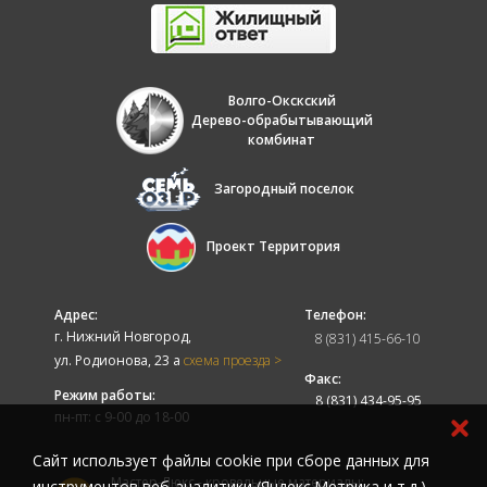
Волго-Окскский
Дерево-обрабытывающий
комбинат
Загородный поселок
Проект Территория
Адрес:
Телефон:
г. Нижний Новгород,
8 (831) 415-66-10
ул. Родионова, 23 а
схема проезда >
Факс:
Режим работы:
8 (831) 434-95-95
пн-пт: с 9-00 до 18-00
Cайт использует файлы cookie при сборе данных для
Мастер-Люкс - кровельные материалы:
инструментов веб-аналитики (Яндекс.Метрика и т.д.)