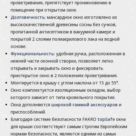
проветривания, препятствует проникновению в
помещение при открытом окне.
Долговечность:
мансардное окно изготовлено из
высококачественной древесины сосны без сучков,
пропитанной антисептиком в вакуумной камере и
покрытой 2 слоями полиакрилового лака на водной
основе.
Функциональность:
удобная ручка, расположенная в
нижней части оконной створки, позволяет легко
открывать и закрывать окно и фиксировать
приоткрытое окно в 2 положениях проветривания.
Монтируется в крышу с углом наклона от 15 до 55°.
Окно комплектуется изоляционным окладом, выбор
которого зависит от типа кровельного покрытия.
Окна дополняются
широкой гаммой аксессуаров
и
приспособлений.
Благодаря системе безопасности FAKRO
topSafe
окна
для крыши соответствуют самым строгим Европейским
нормам безопасности, являются одними из самых