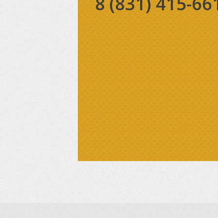
8 (831)
415-66