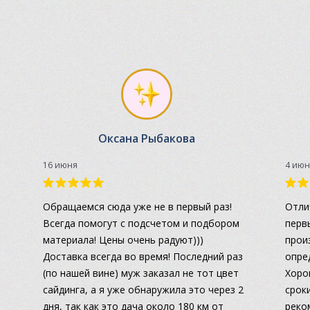
Оксана Рыбакова
16 июня
4 июн
а
Обращаемся сюда уже не в первый раз!
Отли
Всегда помогут с подсчетом и подбором
перв
материала! Цены очень радуют)))
прои
Доставка всегда во время! Последний раз
опре
(по нашей вине) муж заказал не тот цвет
Хоро
сайдинга, а я уже обнаружила это через 2
сроки
дня, так как это дача около 180 км от
реко