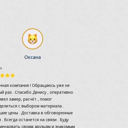
Оксана
я
чная компания ! Обращаюсь уже не
ый раз . Спасибо Денису , оперативно
звел замер, расчёт , помог
делиться с выбором материала .
шие цены . Доставка в обговоренные
 . Всегда останется на связи . Буду
мендовать своим друзьям и знакомым