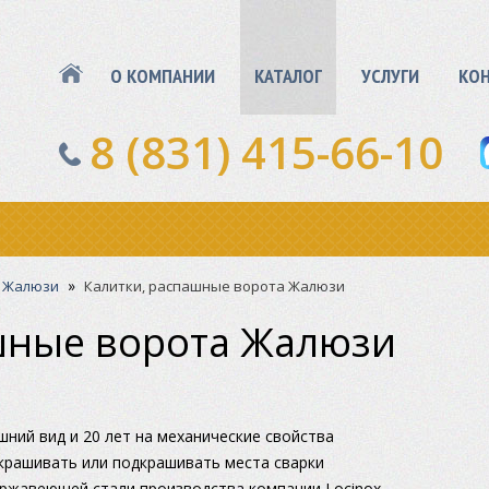
О КОМПАНИИ
КАТАЛОГ
УСЛУГИ
КО
8 (831) 415-66-10
»
 Жалюзи
Калитки, распашные ворота Жалюзи
шные ворота Жалюзи
шний вид и 20 лет на механические свойства
крашивать или подкрашивать места сварки
ержавеющей стали производства компании Locinox