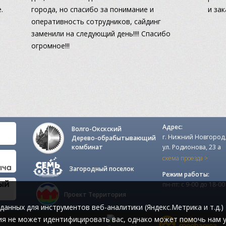
.
города, но спасибо за понимание и
и за
оперативность сотрудников, сайдинг
заменили на следующий день!!!! Спасибо
огромное!!!
Адрес:
Волго-Окскский
г. Нижний Новгород,
Дерево-обрабытывающий
комбинат
ул. Родионова, 23 а
схема проезда >
Загородный поселок
Режим работы:
пн-пт: с 9-00 до 18-00
Проект Территория
данных для инструментов веб-аналитики (Яндекс.Метрика и т.д.)
я не может идентифицировать вас, однако может помочь нам у