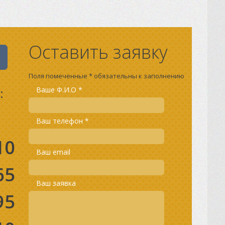
Оставить заявку
Поля помеченные * обязательны к заполнению
:
Ваше Ф.И.О *
Ваш телефон *
10
Ваш email
65
Ваш заявка
95