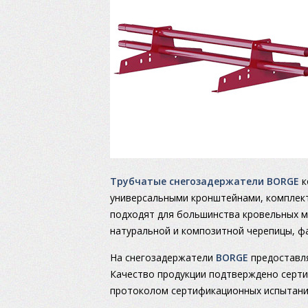
Трубчатые снегозадержатели BORGE
к
универсальными кронштейнами, ком­плект
подходят для большинства кровельных м
натуральной и композитной черепицы, ф
На снегозадержатели
BORGE
предоставля
Качество продукции подтверждено серти
протоколом сертификационных испытаний