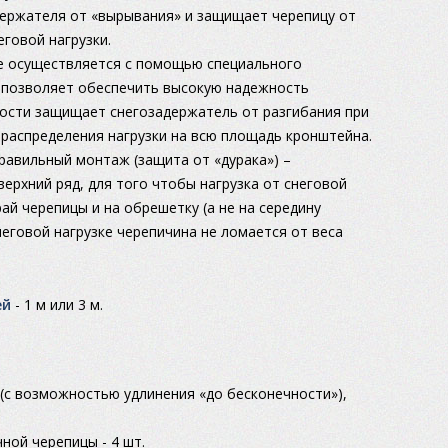
ержателя от «вырывания» и защищает черепицу от
говой нагрузки.
е осуществляется с помощью специального
 позволяет обеспечить высокую надежность
кости защищает снегозадержатель от разгибания при
ет распределения нагрузки на всю площадь кронштейна.
авильный монтаж (защита от «дурака») –
ерхний ряд, для того чтобы нагрузка от снеговой
ай черепицы и на обрешетку (а не на середину
снеговой нагрузке черепичина не ломается от веса
ей
- 1 м или 3 м.
 (с возможностью удлинения «до бесконечности»),
ной черепицы - 4 шт.