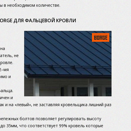
бы в необходимом количестве.
BORGE ДЛЯ ФАЛЬЦЕВОЙ КРОВЛИ
йна
атель, не
ровле.
2–мя
имо и
альца.
ичен и
так и на «левый», не заставляя кровельщика лишний раз
репежных болтов позволяет регулировать высоту
 до 35мм, что соответствует 99% кровель которые