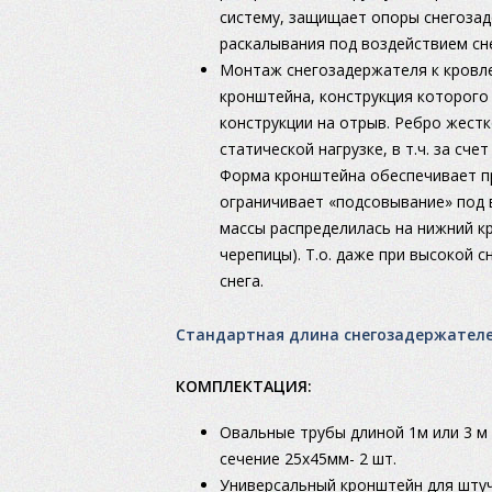
систему, защищает опоры снегозад
раскалывания под воздействием сне
Монтаж снегозадержателя к кровл
кронштейна, конструкция которого
конструкции на отрыв. Ребро жест
статической нагрузке, в т.ч. за сч
Форма кронштейна обеспечивает пр
ограничивает «подсовывание» под в
массы распределилась на нижний кр
черепицы). Т.о. даже при высокой 
снега.
Стандартная длина снегозадержател
КОМПЛЕКТАЦИЯ:
Овальные трубы длиной 1м или 3 м
сечение 25х45мм- 2 шт.
Универсальный кронштейн для штуч