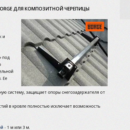
BORGE ДЛЯ КОМПОЗИТНОЙ ЧЕРЕПИЦЫ
к и
» под
о
ельной
. Ее
ьную систему, защищает опоры снегозадержателя от
стий в кровле полностью исключает возможность
ей
- 1 м или 3 м.